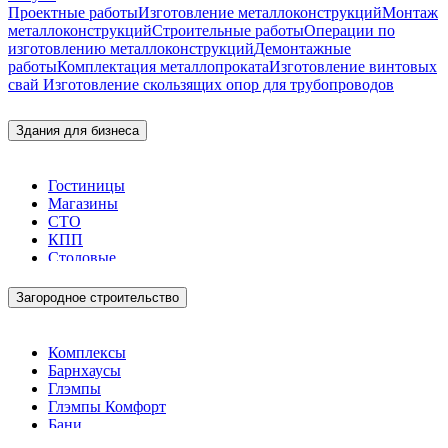
Проектные работы
Изготовление металлоконструкций
Монтаж
металлоконструкций
Строительные работы
Операции по
изготовлению металлоконструкций
Демонтажные
работы
Комплектация металлопроката
Изготовление винтовых
свай
Изготовление скользящих опор для трубопроводов
Здания для бизнеса
Гостиницы
Магазины
СТО
КПП
Столовые
Загородное строительство
Комплексы
Барнхаусы
Глэмпы
Глэмпы Комфорт
Бани