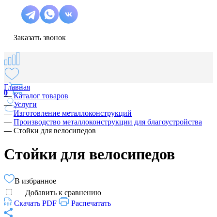
Заказать звонок
Главная
0
—
Каталог товаров
—
Услуги
—
Изготовление металлоконструкций
—
Производство металлоконструкции для благоустройства
—
Стойки для велосипедов
Стойки для велосипедов
В избранное
Добавить к сравнению
Скачать PDF
Распечатать