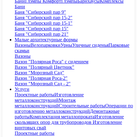
Бани
Глэмпы Комфорт
Глэмпы
Барнхаусы
Комплексы
Бани
Баня "Сибирский пар 9"
Баня "Сибирский пар 15-2"
Баня "Сибирский пар 15-1"
Баня "Сибирский пар 15"
Баня "Сибирский пар 21"
Малые архитектурные формы
Вазоны
Велопарковки
Урны
Уличные сиденья
Парковые
скамьи
Вазоны
Вазон "Полярная Роса" с сидением
Вазон "Полярный Цветник"
Вазон "Морозный Сад"
Вазон "Полярная Роса-2"
Вазон "Морозный Сад - 2"
Услуги
Проектные работы
Изготовление
металлоконструкций
Монтаж
металлоконструкций
Строительные работы
Операции по
изготовлению металлоконструкций
Демонтажные
работы
Комплектация металлопроката
Изготовление
скользящих опор для трубопроводов
Изготовление
винтовых свай
Проектные работы