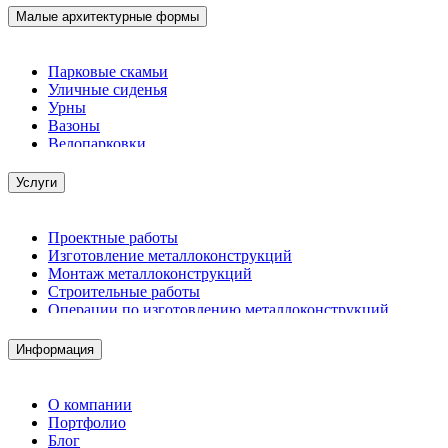
Малые архитектурные формы
Парковые скамьи
Уличные сиденья
Урны
Вазоны
Велопарковки
Услуги
Проектные работы
Изготовление металлоконструкций
Монтаж металлоконструкций
Строительные работы
Операции по изготовлению металлоконструкций
Демонтажные работы
Комплектация металлопроката
Информация
Изготовление винтовых свай
Изготовление скользящих опор для трубопроводов
О компании
Портфолио
Блог