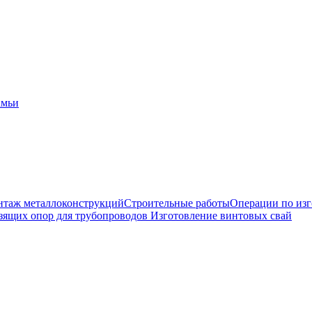
амьи
таж металлоконструкций
Строительные работы
Операции по из
зящих опор для трубопроводов
Изготовление винтовых свай