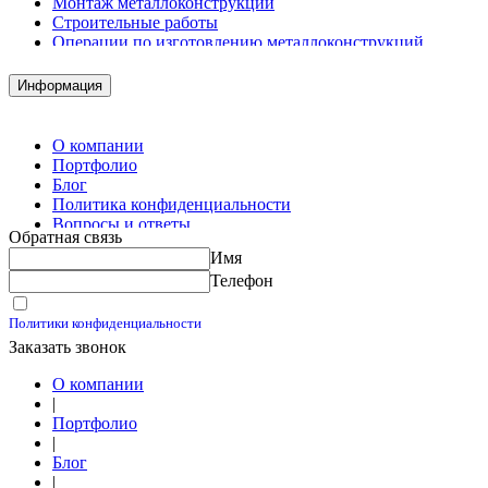
Монтаж металлоконструкций
Строительные работы
Операции по изготовлению металлоконструкций
Демонтажные работы
Комплектация металлопроката
Информация
Изготовление винтовых свай
Изготовление скользящих опор для трубопроводов
О компании
Портфолио
Блог
Политика конфиденциальности
Вопросы и ответы
Обратная связь
Контакты
Имя
Калькуляторы
Телефон
Принимаю условия
Политики конфиденциальности
Заказать звонок
О компании
|
Портфолио
|
Блог
|