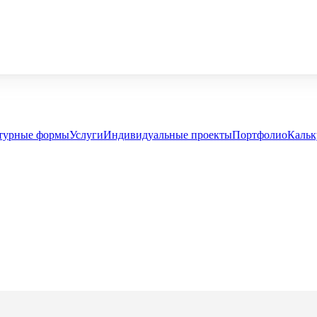
турные формы
Услуги
Индивидуальные проекты
Портфолио
Кальк