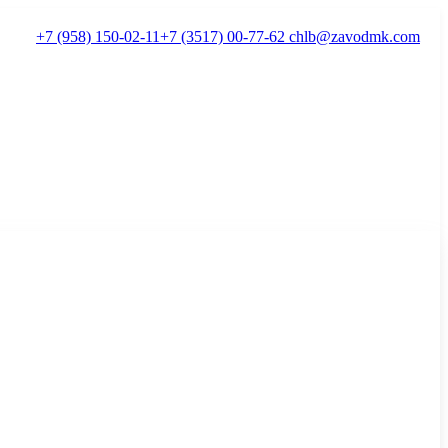
+7 (958) 150-02-11
+7 (3517) 00-77-62
chlb@zavodmk.com