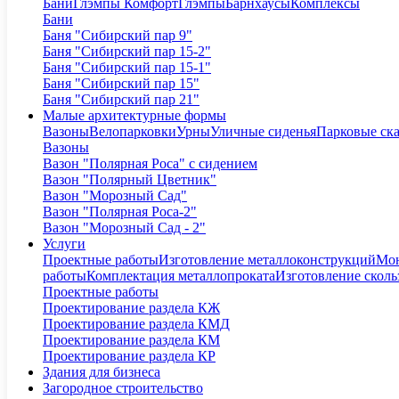
Бани
Глэмпы Комфорт
Глэмпы
Барнхаусы
Комплексы
Бани
Баня "Сибирский пар 9"
Баня "Сибирский пар 15-2"
Баня "Сибирский пар 15-1"
Баня "Сибирский пар 15"
Баня "Сибирский пар 21"
Малые архитектурные формы
Вазоны
Велопарковки
Урны
Уличные сиденья
Парковые ск
Вазоны
Вазон "Полярная Роса" с сидением
Вазон "Полярный Цветник"
Вазон "Морозный Сад"
Вазон "Полярная Роса-2"
Вазон "Морозный Сад - 2"
Услуги
Проектные работы
Изготовление металлоконструкций
Мон
работы
Комплектация металлопроката
Изготовление сколь
Проектные работы
Проектирование раздела КЖ
Проектирование раздела КМД
Проектирование раздела КМ
Проектирование раздела КР
Здания для бизнеса
Загородное строительство