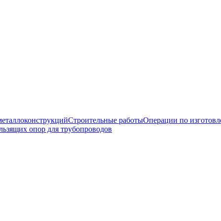
еталлоконструкций
Строительные работы
Операции по изготов
льзящих опор для трубопроводов