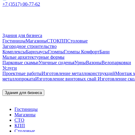
+7 (3517) 00-77-62
Здания для бизнеса
Гостиницы
Магазины
СТО
КПП
Столовые
Загородное строительство
Комплексы
Барнхаусы
Глэмпы
Глэмпы Комфорт
Бани
Малые архитектурные формы
Парковые скамьи
Уличные сиденья
Урны
Вазоны
Велопарковки
Услуги
Проектные работы
Изготовление металлоконструкций
Монтаж м
металлопроката
Изготовление винтовых свай
Изготовление ско
Здания для бизнеса
Гостиницы
Магазины
СТО
КПП
Столовые